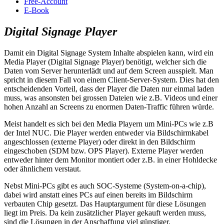
Free-Account
E-Book
Digital Signage
Player
Damit ein Digital Signage System Inhalte abspielen kann, wird ein
Media Player (Digital Signage Player) benötigt, welcher sich die
Daten vom Server herunterlädt und auf dem Screen ausspielt. Man
spricht in diesem Fall von einem Client-Server-System. Dies hat den
entscheidenden Vorteil, dass der Player die Daten nur einmal laden
muss, was ansonsten bei grossen Dateien wie z.B. Videos und einer
hohen Anzahl an Screens zu enormen Daten-Traffic führen würde.
Meist handelt es sich bei den Media Playern um Mini-PCs wie z.B
der Intel NUC. Die Player werden entweder via Bildschirmkabel
angeschlossen (externe Player) oder direkt in den Bildschirm
eingeschoben (SDM bzw. OPS Player). Externe Player werden
entweder hinter dem Monitor montiert oder z.B. in einer Hohldecke
oder ähnlichem verstaut.
Nebst Mini-PCs gibt es auch SOC-Systeme (System-on-a-chip),
dabei wird anstatt eines PCs auf einen bereits im Bildschirm
verbauten Chip gesetzt. Das Hauptargument für diese Lösungen
liegt im Preis. Da kein zusätzlicher Player gekauft werden muss,
sind die Lösungen in der Anschaffung viel günstiger.