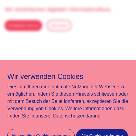
Wir vereinfachen digitalen Informationsfluss.
Kontaktieren Sie uns
Jetzt testen
Xing
Newsletter
Wir verwenden Cookies
LinkedIn
Support
Dies, um Ihnen eine optimale Nutzung der Webseite zu
ermöglichen. Indem Sie diesen Hinweis schliessen oder
Telefon
Digital Signage Glossar
mit dem Besuch der Seite fortfahren, akzeptieren Sie die
Verwendung von Cookies. Weitere Informationen dazu
Screenimage Systems AG.
finden Sie in unserer
Datenschutzerklärung.
Alle Rechte vorbehalten.
Impressum
Datenschutzrichtlinien
AGB
Notwendige Cookies erlauben
Alle Cookies erlauben