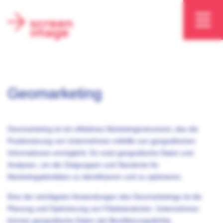
Geomarketing
Geomarketing ist ein effektives Marketinginstrument, das die
Positionierung von Unternehmen mithilfe von geografischen
Informationen ermöglicht. Es nutzt geografische Daten und
Analysen, um die Zielgruppen und Standorte für
Marketingaktivitäten zu identifizieren und zu optimieren.
Eine der wichtigsten Anwendungen des Geomarketings ist die
Planung und Optimierung von Filialstandorten. Unternehmen
können geografische Daten wie Bevölkerungsdichte,