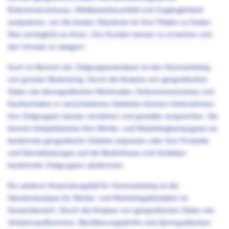
Einkommensniveau, Wettbewerbsumfeld und Zugänglichkeit
analysieren, um die besten Standorte für ihre Filialen zu finden.
Dies ermöglicht es ihnen, ihre Kunden besser zu erreichen und
den Umsatz zu steigern.
Auch im Bereich der Zielgruppenanalyse ist das Geomarketing
von grosser Bedeutung. Durch die Analyse von geografischen
Daten wie demografischen Merkmalen, Einkommensniveau und
Kaufverhalten in verschiedenen Gebieten können Unternehmen
ihre Zielgruppen besser verstehen und gezielter ansprechen. Sie
können beispielsweise ihre Werbe- und Marketingkampagnen an
bestimmte geografische Gebiete anpassen oder ihre Produkte
und Dienstleistungen auf die Bedürfnisse und Vorlieben
bestimmter Zielgruppen abstimmen.
Ein weiterer Anwendungsfall für Geomarketing ist die
Standortanalyse für Werbe- und Marketingaktivitäten im
Aussenbereich. Durch die Analyse von geografischen Daten wie
Verkehrsaufkommen, Bevölkerungsdichte und demografischen