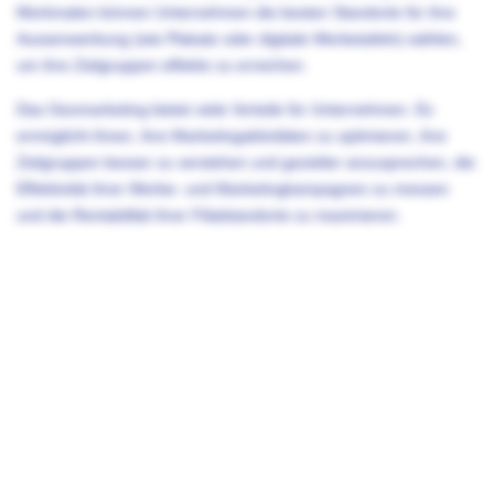
Merkmalen können Unternehmen die besten Standorte für ihre
Aussenwerbung (wie Plakate oder digitale Werbetafeln) wählen,
um ihre Zielgruppen effektiv zu erreichen.
Das Geomarketing bietet viele Vorteile für Unternehmen. Es
ermöglicht ihnen, ihre Marketingaktivitäten zu optimieren, ihre
Zielgruppen besser zu verstehen und gezielter anzusprechen, die
Effektivität ihrer Werbe- und Marketingkampagnen zu messen
und die Rentabilität ihrer Filialstandorte zu maximieren.
Zurück zum
Digital Signage Glossar