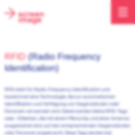
RFID
(Radio Frequency
Identification)
RFID steht für Radio-Frequency Identification und
bezeichnet eine Technologie, die zur automatischen
Identifikation und Verfolgung von Gegenständen oder
Personen verwendet wird. Dabei werden kleine RFID-Tags
oder -Etiketten, die mit einem Mikrochip und einer Antenne
ausgestattet sind, auf den entsprechenden Gegenständen
oder Personen angebracht. Diese Tags senden bei