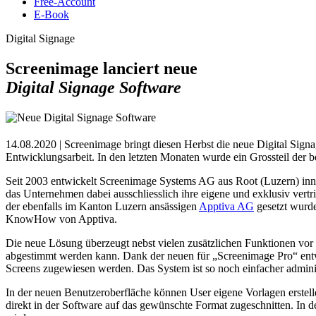
Free-Account
E-Book
Digital Signage
Screenimage lanciert neue
Digital Signage Software
14.08.2020 | Screenimage bringt diesen Herbst die neue Digital Sign
Entwicklungsarbeit. In den letzten Monaten wurde ein Grossteil der b
Seit 2003 entwickelt Screenimage Systems AG aus Root (Luzern) inno
das Unternehmen dabei ausschliesslich ihre eigene und exklusiv vertr
der ebenfalls im Kanton Luzern ansässigen
Apptiva AG
gesetzt wurde
KnowHow von Apptiva.
Die neue Lösung überzeugt nebst vielen zusätzlichen Funktionen vor
abgestimmt werden kann. Dank der neuen für „Screenimage Pro“ entwick
Screens zugewiesen werden. Das System ist so noch einfacher administ
In der neuen Benutzeroberfläche können User eigene Vorlagen erstel
direkt in der Software auf das gewünschte Format zugeschnitten. In d