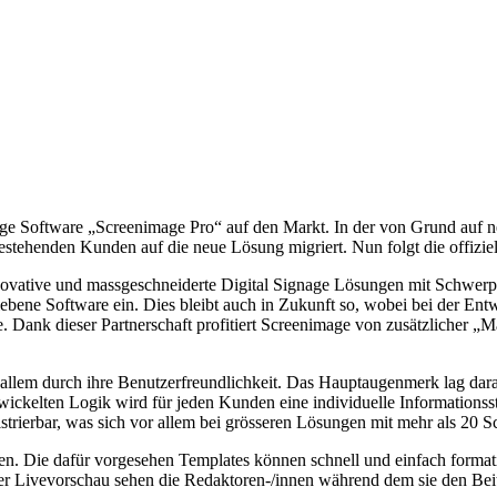
age Software „Screenimage Pro“ auf den Markt. In der von Grund auf n
estehenden Kunden auf die neue Lösung migriert. Nun folgt die offizie
vative und massgeschneiderte Digital Signage Lösungen mit Schwerpunk
iebene Software ein. Dies bleibt auch in Zukunft so, wobei bei der En
. Dank dieser Partnerschaft profitiert Screenimage von zusätzlicher 
 allem durch ihre Benutzerfreundlichkeit. Das Hauptaugenmerk lag dar
elten Logik wird für jeden Kunden eine individuelle Informationsstruk
rierbar, was sich vor allem bei grösseren Lösungen mit mehr als 20 Sc
len. Die dafür vorgesehen Templates können schnell und einfach form
er Livevorschau sehen die Redaktoren-/innen während dem sie den Beitr