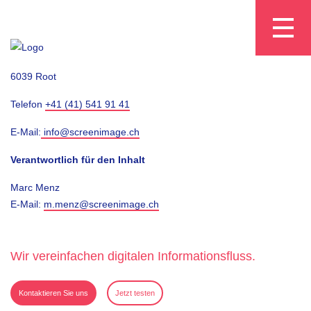
Impressum
Screenimage Systems AG
D4 Business Village Luzern
6039 Root
Telefon
+41 (41) 541 91 41
E-Mail:
info@screenimage.ch
Verantwortlich für den Inhalt
Marc Menz
E-Mail:
m.menz@screenimage.ch
Wir vereinfachen digitalen Informationsfluss.
Kontaktieren Sie uns
Jetzt testen