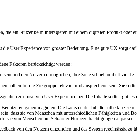
, die ein Nutzer beim Interagieren mit einem digitalen Produkt oder ein
die User Experience von grosser Bedeutung. Eine gute UX sorgt dafür, 
dene Faktoren berücksichtigt werden:
 sein und den Nutzern ermöglichen, ihre Ziele schnell und effizient zu 
men sollten für die Zielgruppe relevant und ansprechend sein. Sie sollt
geblich zur positiven User Experience bei. Die Inhalte sollten gut lesba
Benutzereingaben reagieren. Die Ladezeit der Inhalte sollte kurz sein u
t sein, dass sie von Menschen mit unterschiedlichen Fähigkeiten und Be
ürfnisse von Menschen mit Seh- oder Hörbeeinträchtigungen anpassen.
g, Feedback von den Nutzern einzuholen und das System regelmässig zu 